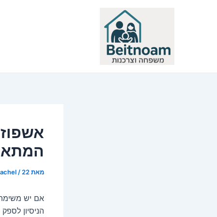
ילוג
תוכן
אשפוז 
המתאי
מאת
22 בספטמבר 2020
/
rachel
אם יש משימה 
הניסיון לספק