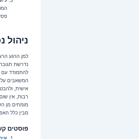
המט
פסי
ניהול נ
למן הרגע הרא
נדרשת תגובה 
להתמודד עם ה
המשאבים על מ
אישית, ולהבטי
רבות, אין שום
מומחים מן הש
מבין כלל האפ
פוסטים קש
אירי