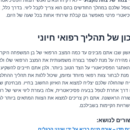
ופל שלכם במהלך החודשים בהם הוא צריך לקבל ליווי. בדרך כלל, 
כיאטרי פרטי מאפשר גם קבלת שירותי אחות בכל שעה של היום.
כון של תהליך רפואי חיוני
שון שבו אתם מבינים עד כמה המצב הרפואי של בן המשפחה היקר 
מהירה על מנת לשפר בצורה משמעותית את המצב הרפואי שלו ולא
אתגר הפסיכיאטרי על הצד הטוב ביותר. ולכן אתם חייבים להשקיע 
נת לבחור צוות רפואי מיוחד ומיומן, שיכול ללוות את תהליך ההחל
ח שהחולה שלכם יצליח למצוא את האיזון החשוב בחייו.
מבחינתן ש
 דרך אחרת לטפל בבעיה פסיכיאטרית, אלה בעזרת ליווי אישי של רו
ורה הראשונה. אתם רק צריכים למצוא את הצוות המתאים ביותר ל
שרויות הקיימות בשבילכם.
ורים לנושא:
ת סדן – אורח חיים בריא על ידי שינוי הרגלים