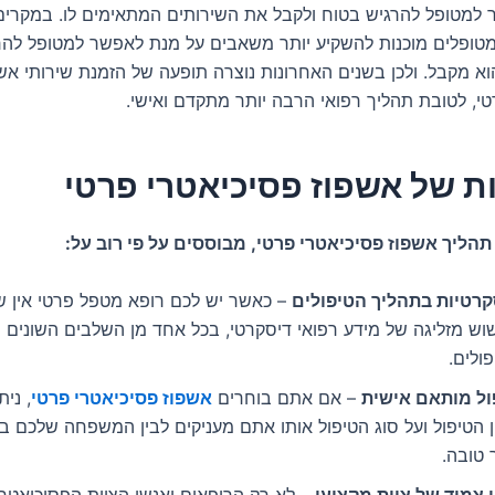
למטופל להרגיש בטוח ולקבל את השירותים המתאימים לו. במקרים
ופלים מוכנות להשקיע יותר משאבים על מנת לאפשר למטופל להר
וא מקבל. ולכן בשנים האחרונות נוצרה תופעה של הזמנת שירותי אש
טי, לטובת תהליך רפואי הרבה יותר מתקדם ואישי.
ת של אשפוז פסיכיאטרי פרטי
תהליך אשפוז פסיכיאטרי פרטי, מבוססים על פי רוב על:
קרטיות בתהליך הטיפולים
–
כאשר יש לכם רופא מטפל פרטי אין ש
וש מזליגה של מידע רפואי דיסקרטי, בכל אחד מן השלבים השונים 
ולים.
ול מותאם אישית
–
אם אתם בוחרים
אשפוז פסיכיאטרי פרטי
, ני
ן הטיפול ועל סוג הטיפול אותו אתם מעניקים לבין המשפחה שלכם ב
 טובה.
י צמוד של צוות מקצועי
–
לא רק הרופאים ואנשי הצוות הפסיכיאטרי