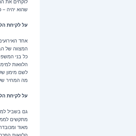
לוקחים את הה
שהוא יהיה – כ
על לקיחת הלו
אחד האירועים
המצווה של הבן
כל בני המשפח
הלוואות למימ
לשם מימון של 
מה המחיר של ה
על לקיחת הלו
גם בשביל לממ
מתקשים לממן 
מאוד ומכובדת 
הלוואות הפכה