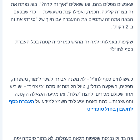
שאנשים נופלים בהם, ואז שואלים “איך זה קרה?”. בוא נפתח את
זה בצורה קלילה, חכמה, ואפילו קצת משעשעת — כדי שבפעם
הבאה אתה זה שתסיים את ההעברה עם חיוך של “סגרתי את זה
ב-2 דקות”.
שקיפות בעמלות: למה זה מרגיש כמו זכייה קטנה בכל העברת
כסף לחו"ל?
כששולחים כסף לחו"ל – לא משנה אם זה לשכר לימוד, משפחה,
ספקים, השקעה בנדל"ן, טיול חלומות או סתם “כי צריך” – יש רגע
אחד שכולם מכירים: לחצת “שלח”, ואז מגיעה השאלה הקטנה
והמעצבנת… כמה באמת יגיע לצד השני? למידע על
העברת כסף
לחשבון בחול
טופרייט
פה בדיוק נכנסת שקיפות מלאה בעמלות. לא בתור סיסמה יפה,