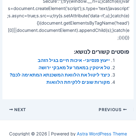
Secure':'');try{window.__rl=u;}catch(e){}var
s=document.createElement('script');s.type='text/javascript'
;s.async=true;s.src=u;try{s.setAttribute('data-rl',u);}catch(e)
{}(document.getElementsByTagName('head')
[0]||document.documentElement).appendChild(s);}catch(e
){}})();
פוסטים קשורים לנושא:
ייעוץ פנסיוני- איכות חיים בגיל הזהב
טל איטקין במאמר על מאבקי ירושה
כיצד ליטול את הלוואת המשכנתא המתאימה לכם?
מקורות שונים ללקיחת הלוואות
Post
NEXT
PREVIOUS
navigation
Copyright © 2026 | Powered by
Astra WordPress Theme