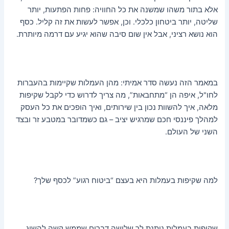
אלא בתור משהו שמשנה את כל החוויה: פחות הפתעות, יותר
שליטה, יותר ביטחון כלכלי. וכן, אפשר לעשות את זה קליל. כסף
הוא נושא רציני, אבל אין שום סיבה שהוא יגיע עם דרמה מיותרת.
במאמר הזה נעשה סדר אמיתי: מהן העמלות שקיימות בהעברות
לחו"ל, איפה הן “מתחבאות”, מה צריך לדרוש כדי לקבל שקיפות
מלאה, איך להשוות נכון בין שירותים, ואיך הופכים את כל העסק
למהלך פיננסי חכם שמרגיש יציב – גם כשמדובר במטבע זר ובצד
השני של העולם.
למה שקיפות בעמלות היא בעצם “ביטוח רגוע” לכסף שלך?
שקיפות בעמלות נותנת לך שלושה דברים שממש קשה להשיג