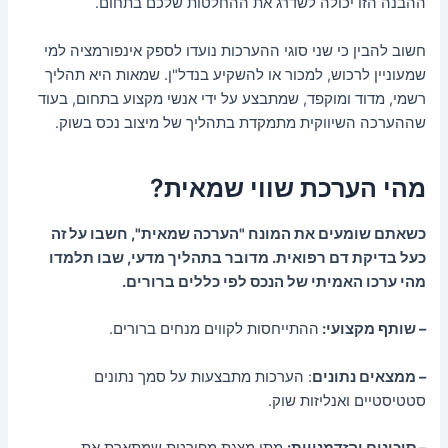
ההבנה הזו יכולה לשדרג את ההחלטות שלכם בתחום.
חשוב להבין כי שני סוגי ההערכות נועדו לספק אינפורמציה למי
שמעוניין לרכוש, למכור או להשקיע בנדל"ן. שמאות היא תהליך
רשמי, מדוד ומוקפד, שמתבצע על ידי אנשי מקצוע בתחום, בעוד
שההערכה השיווקית מתמקדת בתהליך של מיצוב נכס בשוק.
מהי הערכת שווי שמאית?
כשאתם שומעים את המונח "הערכה שמאית", חשבו על זה
כעל בדיקת דם רפואית. מדובר בתהליך מדעי, שבו תלמדו
מהי ערכו האמיתי של הנכס לפי כללים ברורים.
– שותף מקצועי:
ההתייחסות לקווים מנחים ברורים.
– ממצאים נתונים
: הערכות מתבצעות על סמך נתונים
סטטיסטיים ואנליזות שוק.
– סיכונים והזדמנויות:
מתן מצגת מפורטת שמתארת את