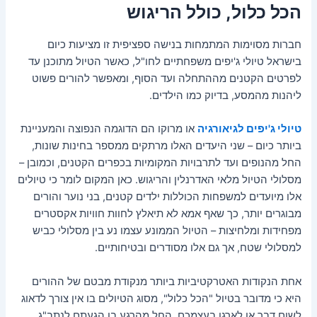
הכל כלול, כולל הריגוש
חברות מסוימות המתמחות בנישה ספציפית זו מציעות כיום
בישראל טיולי ג'יפים משפחתיים לחו"ל, כאשר הטיול מתוכנן עד
לפרטים הקטנים מההתחלה ועד הסוף, ומאפשר להורים פשוט
ליהנות מהמסע, בדיוק כמו הילדים.
טיולי ג'יפים לגיאורגיה
או מרוקו הם הדוגמה הנפוצה והמעניינת
ביותר כיום – שני היעדים האלו מרתקים ממספר בחינות שונות,
החל מהנופים ועד לתרבויות המקומיות בכפרים הקטנים, וכמובן –
מסלולי הטיול מלאי האדרנלין והריגוש. כאן המקום לומר כי טיולים
אלו מיועדים למשפחות הכוללות ילדים קטנים, בני נוער והורים
מבוגרים יותר, כך שאף אמא לא תיאלץ לחוות חוויות אקסטרים
מפחידות ומלחיצות – הטיול הממונע עצמו נע בין מסלולי כביש
למסלולי שטח, אך גם אלו מסודרים ובטיחותיים.
אחת הנקודות האטרקטיביות ביותר מנקודת מבטם של ההורים
היא כי מדובר בטיול "הכל כלול", מסוג הטיולים בו אין צורך לדאוג
לשום דבר או לארגן בעצמכם. החל מהרגע בו הגעתם לנתב"ג,