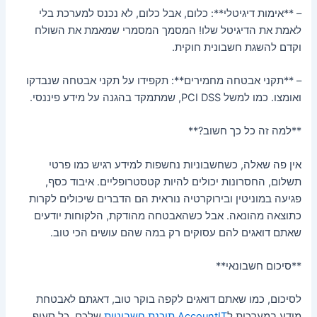
– **אימות דיגיטלי**: כלום, אבל כלום, לא נכנס למערכת בלי
לאמת את הדיגיטל שלו! המסמך המסמרי שמאמת את השולח
וקדם להשגת חשבונית חוקית.
– **תקני אבטחה מחמירים**: תקפידו על תקני אבטחה שנבדקו
ואומצו. כמו למשל PCI DSS, שמתמקד בהגנה על מידע פיננסי.
**למה זה כל כך חשוב?**
אין פה שאלה, כשחשבוניות נחשפות למידע רגיש כמו פרטי
תשלום, החסרונות יכולים להיות קטסטרופליים. איבוד כסף,
פגיעה במוניטין ובירוקרטיה נוראית הם הדברים שיכולים לקרות
כתוצאה מהונאה. אבל כשהאבטחה מהודקת, הלקוחות יודעים
שאתם דואגים להם עסוקים רק במה שהם עושים הכי טוב.
**סיכום חשבונאי**
לסיכום, כמו שאתם דואגים לקפה בוקר טוב, דאגתם לאבטחת
מידע במערכות ל
AccountIT תוכנת חשבוניות
שלכם. כל סעיף