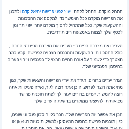
התחל מוקדם: התחל לקחת
ייעוץ לפני פרישה יחיאל קדם
ולתכנן
את הפרישה מוקדם ככל האפשר כדי למקסם את החסכונות
וההשקעות שלך. ככל שתתחיל לחסוך מוקדם יותר, יש יותר זמן
לכסף שלך לצמוח באמצעות ריבית דריבית.
העריכו את מצבכם הפיננסי: העריכו את מצבכם הפיננסי הנוכחי,
כולל החסכונות, ההשקעות וההכנסה הצפויה לפרישה. קבע כמה
תצטרך כדי לשמור על אורח החיים הרצוי לך בפנסיה וזיהוי פערים
בחיסכון הפנסיוני שלך.
הגדר יעדים ברורים: הגדר את יעדי הפרישה והשאיפות שלך, כגון
מתי אתה רוצה לפרוש, היכן אתה רוצה לגור, ואיזה פעילויות אתה
רוצה להמשיך. יעדים ברורים יעזרו לך לפתח תוכנית פרישה
מציאותית ולהישאר ממוקדים בהשגת היעדים שלך.
הבן את אפשרויות הפרישה שלך: הכר כלי חיסכון פנסיוני שונים,
כגון תוכניות פרישה בחסות המעסיק (למשל, תוכניות 401(k) או
403(ב) וחשבונות פרישה אישיים (IRA). הבן את היתרונות