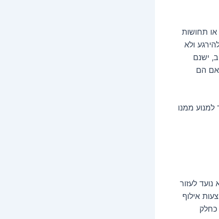
או תחושות
הירגע ולא
, ישנם
אם הם
 למנוע ממנו
 נועד לעזור
עות אילוף
 כחלק