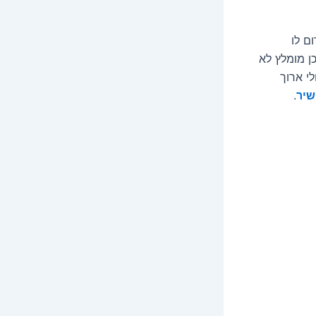
ם לו
ן מומלץ לא
י ארוך
שיר
.