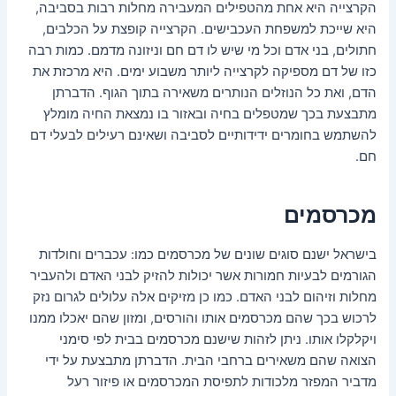
הקרצייה היא אחת מהטפילים המעבירה מחלות רבות בסביבה,
היא שייכת למשפחת העכבישים. הקרצייה קופצת על הכלבים,
חתולים, בני אדם וכל מי שיש לו דם חם וניזונה מדמם. כמות רבה
כזו של דם מספיקה לקרצייה ליותר משבוע ימים. היא מרכזת את
הדם, ואת כל הנוזלים הנותרים משאירה בתוך הגוף. הדברתן
מתבצעת בכך שמטפלים בחיה ובאזור בו נמצאת החיה מומלץ
להשתמש בחומרים ידידותיים לסביבה ושאינם רעילים לבעלי דם
חם.
מכרסמים
בישראל ישנם סוגים שונים של מכרסמים כמו: עכברים וחולדות
הגורמים לבעיות חמורות אשר יכולות להזיק לבני האדם ולהעביר
מחלות וזיהום לבני האדם. כמו כן מזיקים אלה עלולים לגרום נזק
לרכוש בכך שהם מכרסמים אותו והורסים, ומזון שהם יאכלו ממנו
ויקלקלו אותו. ניתן לזהות שישנם מכרסמים בבית לפי סימני
הצואה שהם משאירים ברחבי הבית. הדברתן מתבצעת על ידי
מדביר המפזר מלכודות לתפיסת המכרסמים או פיזור רעל