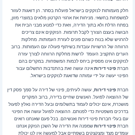
חלק מעמותות לנזקקים בישראל פועלות בסתר. הן דואגות לעזור
למשפחות בחשאי. מניחות את ארגזי הקרטון מלאים במוצרי מזון,
בפתח הדלת ולא בתוך הדירה, וזאת כדי למנוע מבני הבית את
הבושה בעצם הצורך לקבל תרומות. הנזקקים אינם צריכים
להרגיש שלא בנוח כשהם פונים לעזרת העמותות. מחלקות
הרווחה של הרשויות עובדות בשיתוף פעולה עם העמותות. ברוב
הערים התקציב העומד לרשות מחלקת הרווחה לצורך עזרה
לנזקקים אינו מספיק ביחס לכמות המשפחות. במקרים בהם
חברת
פינוי דירות
אינה עושה זאת בהתנדבות התשלום עבור
הפינוי יעשה על ידי עמותה שדואגת לנזקקים בישראל.
חברת
פינוי דירות
, עושה לעיתים, פינוי של דירה על סמך פסק דין
של ההוצאה לפועל. האנשים שחיים בדירה, ברוב המקרים
מושכרת, אינם יכולים לעמוד בתשלומים ובעל הדירה נאלץ לפעול
בדרכים משפטיות כדי לפנותם. ההוצאה לפועל עושה את הפינוי
עם בעלי חברות פינוי דירות ואנשיהם. בכל פעם שאנחנו רואים
חברת
פינוי דירות
שמפנה את הדירה של השכן הנזקק אנחנו
עומדים מצד ומצקצקים בשפתיים אבל למעשה אין לנו יכולת