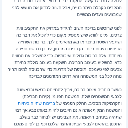
עלולה לסרב לבקשה. התקנת בריכה בחצר אינה כרורכה ברוב
המקרים בקבלת היתר בנייה, אבל חשוב לבדוק את הנושא לפני
שמבצעים צעדים ממשיים
לפני שרוכשים בריכה חשוב להגדיר במדויק את התקציב ואת
צרכינו. עלינו לוודא שיש מספיק מקום כדי להכיל את הבריכה
ושתנאי השטח בחצר או בגג מתאימים לכך. בריכות השחייה
הביתיות היפות ביותר הן בריכות מבטון, עבורן נדרשת חפירה
מיוחדת. אלה בריכות גדולות ואיכותיות. כדי להשלים את החוויה
כדאי להשקיע בעיצוב הבריכה. השקעה בעיצוב כוללת בחירת
צבעים לפי טעמכם, תוספת של מדרגות כדי שהכניסה למים תהיה
נוחה לכל בני המשפחה והאורחים המזדמנים לבריכה.
כאשר בוחרים עיצוב בריכה, צריך להתייחס בראש ובראשונה
לצבעי המשטחים שלה, המשטח הפנימי (קירות הבריכה)
והקרמיקות מסביב. החלק הפנימי של
בריכות שחייה ביתיות
והמשטח המקיף אותה אינם חייבים להיות באותו צבע אך רצוי
שתהיה ביניהם התאמה. את הצבעים יש לבחור כבר בשלב
התכנון בהתאם לצבעי הבית והחצר שלכם וכמובן לפי טעמכם