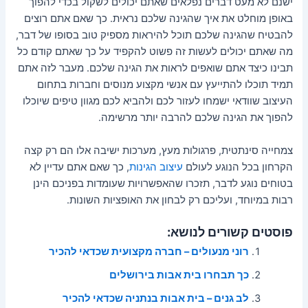
ישנם לא מעט דברים נפלאים שאתם יכולים לשקול בכדי להפוך
באופן מוחלט את איך שהגינה שלכם נראית. כך שאם אתם רוצים
להבטיח שהגינה שלכם תוכל להיראות מספיק טוב בסופו של דבר,
מה שאתם יכולים לעשות זה פשוט להקפיד על כך שאתם קודם כל
תבינו כיצד אתם שואפים לראות את הגינה שלכם. מעבר לזה אתם
תמיד תוכלו להתייעץ עם אנשי מקצוע מנוסים וחברות בתחום
העיצוב שוודאי ישמחו לעזור לכם ולהביא לכם מגוון טיפים שיוכלו
להפוך את הגינה שלכם להרבה יותר מרשימה.
צמחייה סינתטית, פרגולות מעץ, מערכות ישיבה אלו הם רק קצה
הקרחון בכל הנוגע לעולם
עיצוב הגינות
, כך שאם אתם עדיין לא
בטוחים נוגע לדבר, תזכרו שהאפשרויות שעומדות בפניכם הינן
רבות במיוחד, ועליכם רק לבחון את האופציות השונות.
פוסטים קשורים לנושא:
רוני מנעולים – חברה מקצועית שכדאי להכיר
כך תבחרו בית אבות בירושלים
לב גנים – בית אבות בנתניה שכדאי להכיר