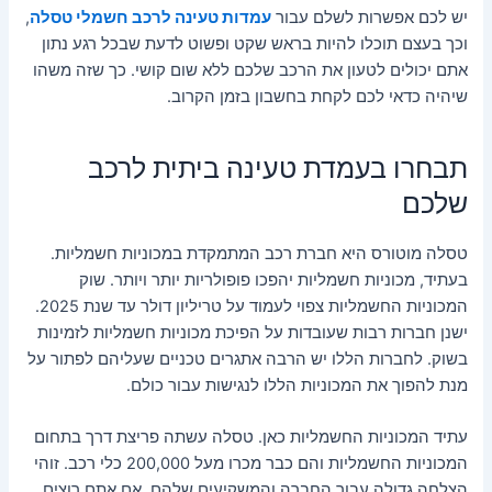
יש לכם אפשרות לשלם עבור
עמדות טעינה לרכב חשמלי טסלה
,
וכך בעצם תוכלו להיות בראש שקט ופשוט לדעת שבכל רגע נתון
אתם יכולים לטעון את הרכב שלכם ללא שום קושי. כך שזה משהו
שיהיה כדאי לכם לקחת בחשבון בזמן הקרוב.
תבחרו
בעמדת
טעינה
ביתית
לרכב
שלכם
טסלה מוטורס היא חברת רכב המתמקדת במכוניות חשמליות.
בעתיד, מכוניות חשמליות יהפכו פופולריות יותר ויותר. שוק
המכוניות החשמליות צפוי לעמוד על טריליון דולר עד שנת 2025.
ישנן חברות רבות שעובדות על הפיכת מכוניות חשמליות לזמינות
בשוק. לחברות הללו יש הרבה אתגרים טכניים שעליהם לפתור על
מנת להפוך את המכוניות הללו לנגישות עבור כולם.
עתיד המכוניות החשמליות כאן. טסלה עשתה פריצת דרך בתחום
המכוניות החשמליות והם כבר מכרו מעל 200,000 כלי רכב. זוהי
הצלחה גדולה עבור החברה והמשקיעים שלהם. אם אתם רוצים