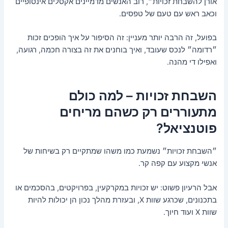
אורן להשבחת זכויות״, רוב האנשים מדמיינים אקסלים אינסופיים
וכאב ראש עם טעם של טפסים.
בפועל, זה הרבה יותר מעניין: זה הסיפור על איך הופכים זכות
״רדומה״ לנכס שעובד, ואיך בוחנים את זה בצורה חכמה, רגועה,
ואפילו די מהנה.
השבחת זכויות – למה כולם
מתעוררים רק כשהם מריחים
פוטנציאל?
״השבחת זכויות״ נשמעת כמו משהו שמתקיים רק בשיחות של
אנשי מקצוע עם קפה קר.
אבל הרעיון פשוט: יש זכויות במקרקעין, בפרויקטים, בהסכמים או
בתכנונים, שכרגע שוות X, ובעזרת מהלך נכון הן יכולות להיות
שוות X ועוד חיוך.