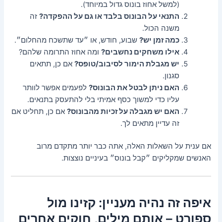
(למשל אחוז בונוס גדול במיוחד).
התנאי על הבונוס בלבד או גם על ההפקדה?
זה
משנה הכול.
כמה זמן יש?
שבוע, חודש, או ״עד שתשכח מהחלום״.
אילו משחקים נחשבים?
ומה אחוז התרומה שלהם?
יש מגבלת הימור לסיבוב/טופס?
אם כן, תתאים
סגנון.
האם ניתן לבטל את הבונוס?
לפעמים אפשר לוותר
עליו כדי למשוך כסף אמיתי בלי להתעסק בתנאים.
האם יש מגבלה על זכיות מהבונוס?
אם כן, תחליט אם
זה עדיין מתאים לך.
אם ענית על השאלות האלה, אתה כבר יותר מתקדם מרוב
האנשים שמקליקים ״קבל בונוס״ בעיניים נוצצות.
איפה זה נהיה מעניין: קזינו מול
ספורט – אותם מילים, חוקים אחרים