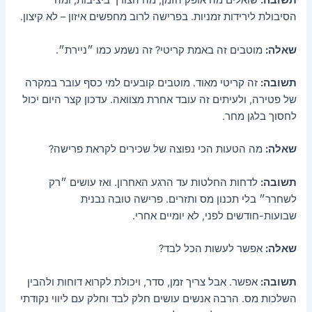
תשובה:
שואלים מה אופק הזמן, מה הצורך ביציבות, ומה
הסיבולת לירידות זמניות. בפרישה לרוב מחפשים איזון – לא קיצון.
שאלה:
מוטבים זה באמת קריטי? זה נשמע כמו ״ניירת״.
תשובה:
זה קריטי מאוד. מוטבים קובעים למי כסף עובר במקרה
של פטירה, ולעיתים זה עובד אחרת מצוואה. עדכון קצר היום יכול
לחסוך בלגן מחר.
שאלה:
מה הטעות הכי נפוצה של שכירים לקראת פרישה?
תשובה:
לדחות החלטות עד הרגע האחרון. ואז עושים ״רק
לשחרר״ בלי תכנון מס ותזרים. פרישה טובה נבנית
שבועות-חודשים לפני, לא יומיים אחרי.
שאלה:
אפשר לעשות הכל לבד?
תשובה:
אפשר. אבל צריך זמן, סדר, ויכולת לקרוא דוחות ולהבין
השלכות מס. הרבה אנשים עושים חלק לבד וחלק עם ליווי נקודתי