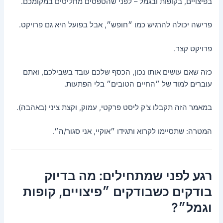
בפיצויים, בקופות ובגמל – לפני שהטפסים מחליטים במקומכם.
פרישה יכולה להרגיש כמו ״חופש״, אבל בפועל היא גם פרויקט.
פרויקט קצר.
כזה שאם עושים אותו נכון, הכסף שלכם עובד בשבילכם, ואתם
עוברים למוד של ״החיים הטובים״ בלי הפתעות.
במאמר הזה תקבלו צ'ק ליסט פרקטי, עמוק, וקצת ציני (באהבה).
המטרה: שתסיימו לקרוא ותגידו ״אוקיי, אני סגור/ה״.
רגע לפני שמתחילים: מה בדיוק
בודקים כשבודקים ״פיצויים, קופות
וגמל״?