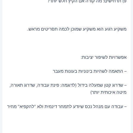
9) תרחישים: מה קורה אם הקיץ חלש יותר?
משקיע רגוע הוא משקיע שמוכן לכמה תסריטים מראש.
אפשרויות לשיפור יציבות:
– התאמה לשהיות בינוניות בעונות מעבר
– שדרוג קטן שמעלה בידול (לדוגמה: פינת עבודה, שדרוג תאורה,
מיטה איכותית יותר)
– עבודה עם מנהל נכס שיודע לתמחר דינמית ולא “להקפיא” מחיר