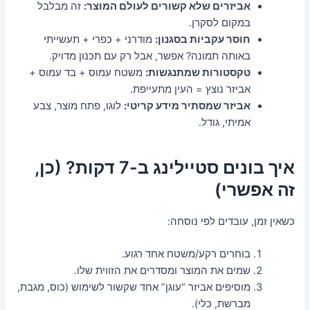
אביזרים שלא קשורים לעולם המוצר:
זה מבלבל
במקום לסקרן.
חוסר עקביות בסגנון:
מודרני + כפרי + תעשייתי
באותה תמונה? אפשר, אבל רק עם תכנון מדויק.
טקסטורות שמתנגשות:
משטח עמוס + בד עמוס +
אביזר נוצץ = העין מתעייפת.
אביזר שמסתיר מידע קריטי:
לוגו, פתח מוצר, צבע
אמיתי, גודל.
איך בונים סטיילינג ב-7 דקות? (כן,
זה אפשרי)
כשאין זמן, עובדים לפי נוסחה:
בוחרים רקע/משטח אחד רגוע.
שמים את המוצר ומסדרים את הזווית שלו.
מוסיפים אביזר “עוגן” אחד שקשור לשימוש (כוס, מגבת,
מברשת, כלי).