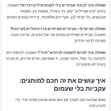
שאלה: איך לבחור אביזרים בלי לקנות מיליון דברים?
תשובה:
בונים “קיט סטיילינג” קטן: בד ניטרלי, משטח עץ, משטח
אבן/שיש, כלי קרמי לבן, ענף ירוק מלאכותי, וניירות בגוונים רגועים.
שאלה: מה עדיף – אביזרים אמיתיים או דיגיטליים (עריכה)?
תשובה: אביזרים אמיתיים נותנים אור וצל טבעיים. עריכה טובה
מצוינת לניקוי והידוק.
שאלה: איך לגרום לתמונה להרגיש “חיה”?
תשובה: להוסיף רמז
לתנועה: בד נופל, טיפה קטנה, יד שמגישה, אדים עדינים, או אביזר
בזווית לא סימטרית.
איך עושים את זה חכם למותגים:
עקביות בלי שעמום
מותג שנראה טוב לאורך זמן הוא מותג שהעין מזהה מיד. כדי
להגיע לזה: