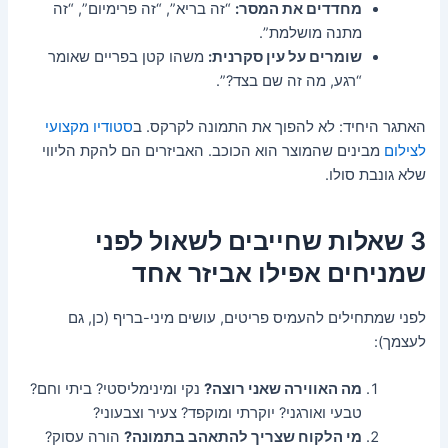
מחדדים את המסר:
“זה בריא”, “זה פרימיום”, “זה
מתנה מושלמת”.
שומרים על עין סקרנית:
משהו קטן בפריים שאומר
“רגע, מה זה שם בצד?”.
האתגר היחיד: לא להפוך את התמונה לקרקס. ב
סטודיו מקצועי
לצילום
מבינים ש
המוצר הוא הכוכב. האביזרים הם להקת הליווי
שלא גונבת סולו.
3 שאלות שחייבים לשאול לפני
שמניחים אפילו אביזר אחד
לפני שמתחילים להעמיס פריטים, עושים מיני-בריף (כן, גם
לעצמך):
מה האווירה שאני רוצה?
נקי ומינימליסטי? ביתי וחם?
טבעי ואורגני? יוקרתי ומוקפד? צעיר וצבעוני?
מי הלקוח שצריך להתאהב בתמונה?
הורה עסוק?