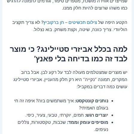
שמייצרים אווירה מושכת, מספרים סיפור, וגורמים לתמונה להרגיש
כמו משהו שרוצים להיות חלק ממנו.
הקטע היפה של
צילום תכשיטים – חן ברקוביץ
? לא צריך תקציב
הוליוודי. צריך כוונה, שיטה, וקצת משחק. בוא נצלול.
למה בכלל אביזרי סטיילינג? כי מוצר
לבד זה כמו בדיחה בלי פאנץ’
יש מוצרים שמצטלמים מעולה לבד על רקע לבן. אבל ברוב
המקרים, תמונה “נקייה” היא רק חלק מהעניין. אביזרי סטיילינג
עושים כמה דברים במקביל:
נותנים קונטקסט:
איך משתמשים בזה? איפה זה חי
בעולם האמיתי?
יוצרים רגש:
חמים, יוקרתי, טבעי, צעיר, כיפי.
מוסיפים עומק וממד:
שכבות, טקסטורות, צללים
נעימים.