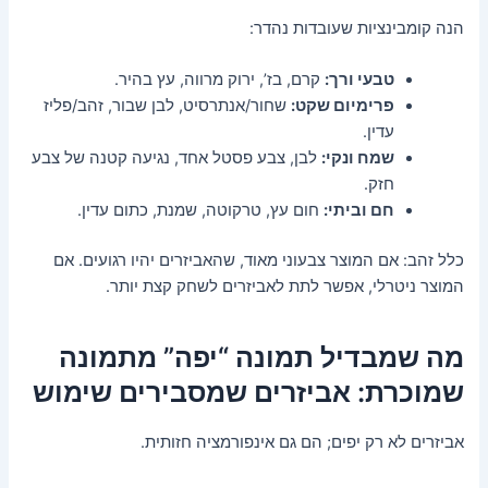
הנה קומבינציות שעובדות נהדר:
טבעי ורך:
קרם, בז’, ירוק מרווה, עץ בהיר.
פרימיום שקט:
שחור/אנתרסיט, לבן שבור, זהב/פליז
עדין.
שמח ונקי:
לבן, צבע פסטל אחד, נגיעה קטנה של צבע
חזק.
חם וביתי:
חום עץ, טרקוטה, שמנת, כתום עדין.
כלל זהב: אם המוצר צבעוני מאוד, שהאביזרים יהיו רגועים. אם
המוצר ניטרלי, אפשר לתת לאביזרים לשחק קצת יותר.
מה שמבדיל תמונה “יפה” מתמונה
שמוכרת: אביזרים שמסבירים שימוש
אביזרים לא רק יפים; הם גם אינפורמציה חזותית.