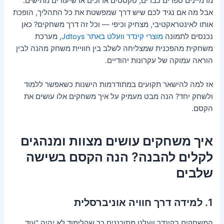
מדמיינים ספרים כבדים, טקסטים ארוכים או שיעורים מתישים.
אבל מה אם נגיד לכם שיש דרך שמפשטת את כל התהליך, הופכת
אותו לאינטראקטיבי, מצחיק וכיפי — וכל זה דרך משחקים? כאן
נכנסים לתמונה
מוצרי קינדר וועלט באתר Jdtoys
, מערכת
משחקית מהפכנית שמצליחה לשלב בין חוויית משחק מהנה לבין
הוראה עמוקה של עקרונות יהודיים.
אז למה להישאר תקועים במתודרמות הישנות כשאפשר ללמוד
ולשחק יחד? הנה מבט מעמיק על איך משחקים אלו עושים את
הקסם.
איך משחקים עושים מצוות ומנהגים
לקלים להבנה? הנה הקסם בשישה
שלבים
1. למידה דרך חוויה אוניברסלית
המשחקים בקינדר וועלט מתוכננים כך שהלימוד לא יהיה "עוד