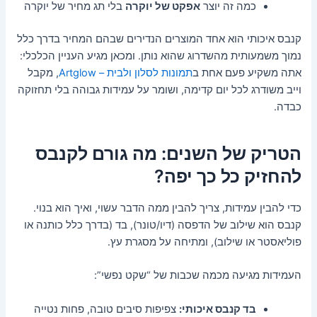
כמה זה יוצר
אפקט של יוקרה
בלי תג מחיר של יוקרה
קנבס איכותי הוא אחד המוצרים הנדירים שבהם המחיר בדרך כלל
נמוך משמעותית מהשדרוג שהוא נותן. ומכאן מגיע העניין הכלכלי:
אתה משקיע פעם אחת ב
תמונות לסלון ולבית – Artglow
, מקבל
וייב משודרג לכל יום קדימה, ושומר על עמידות גבוהה בלי תחזוקה
כבדה.
הטריק של השנים: מה גורם לקנבס
להחזיק כל כך יפה?
כדי להבין עמידות, צריך להבין ממה הדבר עשוי, ואיך הוא בנוי.
קנבס הוא שילוב של הדפסה (דיו/טונר), בד (בדרך כלל כותנה או
פוליאסטר או שילוב), ומתיחה על מסגרת עץ.
העמידות מגיעה מכמה שכבות של “שקט נפשי”:
בד קנבס איכותי:
צפיפות סיבים טובה, פחות נטייה