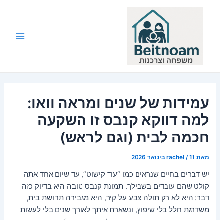
ילוג
תוכן
Main
Menu
עמידות של שנים ומראה וואו:
למה דווקא קנבס זו השקעה
חכמה לבית (וגם לראש)
מאת
11 בינואר 2026
/
rachel
יש דברים בחיים שנראים כמו “עוד קישוט”, עד שיום אחד אתה
קולט שהם עובדים בשבילך. תמונת קנבס טובה היא בדיוק כזה
דבר: היא לא רק תולה צבע על קיר, היא מגבירה תחושת בית,
משדרגת חלל בלי שיפוץ, ונשארת איתך לאורך שנים בלי לעשות