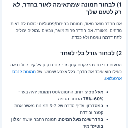
1) לבחור תמונה שמתאימה לאור בחדר, לא
רק לטעם שלך
אם החדר מואר מאוד, תמונות בהירות/פסטליות יכולות להיראות
מדהים ומאוורר. אם החדר פחות מואר, צבעים עמוקים יכולים
לתת דרמה נעימה ולא כבדה.
2) לבחור גודל בלי לפחד
הטעות הכי נפוצה: לקנות קטן מדי. קנבס קטן על קיר גדול נראה
כאילו הוא איבד את הדרך. כלל אצבע שימושי של
תמונות קנבס
ארטגלואו
:
מעל ספה:
רוחב התמונה/סט תמונות יהיה בערך
60%–75%
מרוחב הספה
במסדרון:
עדיף סדרה של 2–3 תמונות מאשר אחת
קטנה ובודדה
בחדר שינה מעל המיטה:
תמונה רחבה עושה
“מלון
בוטיק”
מיד