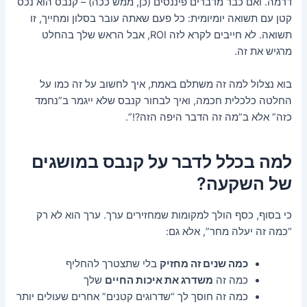
דרמה. ואם כבר מדברים פיננסים (כן, ממש ככה) – קנבס הוא נכס
קטן עם תשואה יומיומית: כל פעם שאתה עובר בסלון ומחייך, זו
תשואה. לא חייבים לקרא לזה ROI, אבל הראש שלך בהחלט
מרגיש את זה.
בוא נצלול למה זה משתלם באמת, איך לחשוב על זה כמו על
החלטה כלכלית חכמה, ואיך לבחור קנבס שלא ייגמר ב”נחמד
כזה” אלא ב”מה זה הדבר היפה הזה?!”.
למה בכלל לדבר על קנבס במושגים
של השקעה?
כי בסוף, כסף הולך למקומות שמחזירים ערך. ערך הוא לא רק
“כמה זה יעלה מחר”, אלא גם:
כמה שנים זה מחזיק
בלי שתצטרך להחליף
כמה זה
משדרג את איכות החיים
שלך
כמה זה חוסך לך “שדרוגים קטנים” אחרים שעולים יותר