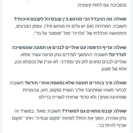
ובסביבה עם לחות קיצונית.
שאלה: מה ההבדל הכי מורגש בין קנבס זול לקנבס איכותי?
תשובה: המתיחה (אם יש גלים זה מורגש מיד), עומק הצבעים,
והתחושה הכללית של “גלריה” מול “פוסטר על בד”.
שאלה: עדיף הדפסה עם שוליים לבנים או תמונה שממשיכה
לצדדים?
תשובה: ההמשך לצדדים נותן מראה עשיר ומלא.
שוליים לבנים נותנים לוק נקי ומודרני. לא עניין של נכון/לא נכון,
אלא של סגנון.
שאלה: איך בוחרים תמונה שלא נמאסת אחרי חודש?
תשובה:
לבחור משהו שמתחבר אליך רגשית (מקום, רגע, צבעוניות
שמרגיעה אותך) ולא טרנד שראית לשנייה ברילס.
שאלה: קנבס מתאים גם למשרד?
תשובה: מאוד. במשרד זה
נותן אמירה, הופך את החלל לפחות “מקום עבודה” ויותר “מקום
שכיף להיות בו”.