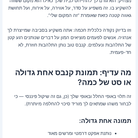
מצחיק: הוא גורם לך להתייחס לבית שלך כאילו הוא מקום ששווה
להשקיע בו. זה משפיע על סדר, על אווירה, על אירוח, ועל תחושת
גאווה קטנה כזאת שאומרת “זה המקום שלי”.
וזו בדיוק נקודה כלכלית חכמה: אתה משקיע בסביבה שמייצרת לך
אנרגיה. אנשים לפעמים מוציאים המון על דברים שנותנים רגע קטן
של התלהבות ונעלמים. קנבס טוב נותן התלהבות חוזרת, לא
חד-פעמית.
מה עדיף: תמונת קנבס אחת גדולה
או סט של כמה?
זה תלוי באופי החלל ובאופי שלך (כן, גם זה שיקול פיננסי — כי
לבחור משהו שמתאים לך מוריד סיכוי להחלפה מיותרת).
תמונה אחת גדולה:
נותנת אפקט דרמטי ומרשים מאוד