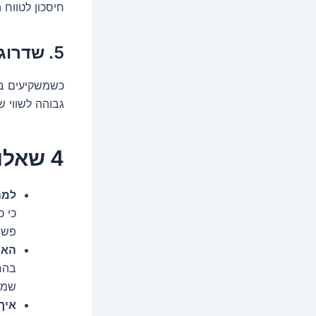
חיסכון לטווח 
5. שדרוג שווי הנכסים – ערך שמוסיף כסף לכיס
כשמשקיעים בנד
גבוהה לשווי 
4 שאלות שחייבים לשאול על ענב נדל"ן
למה
כי כ
פשו
האם
בהח
שמח
איך