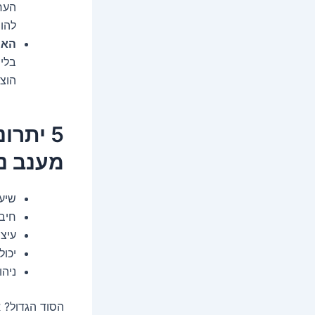
הערך
להו
האם
בלי
הוצ
5 יתר
מענב נד
שיעו
חיבו
עיצו
יכו
ניהו
הסוד הגדול? 