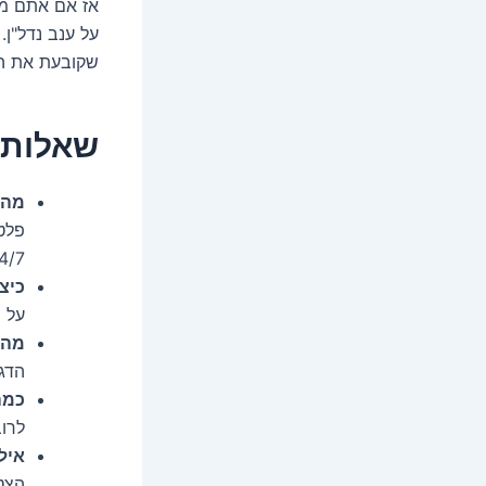
אז אם אתם מח
על ענב נדל"ן
שקובעת את הק
שאלות ו
מהם
פלט
4/7.
כיצ
על י
מה 
הדג
כמה
לרוב
איל
הצט