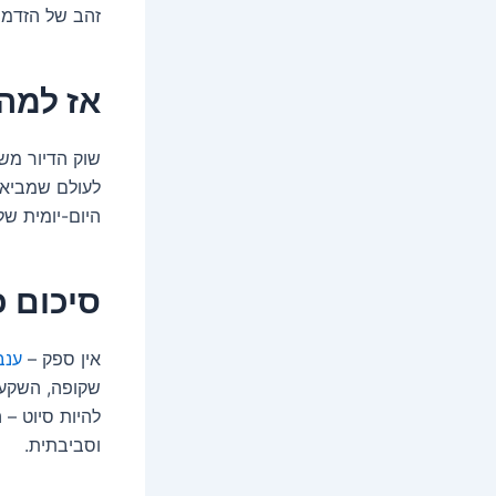
זהב של הזדמנ
אז למה
שוק הדיור משת
לעולם שמביא 
היום-יומית של
סיכום כ
אין ספק –
ענב
שקופה, השקעה 
להיות סיוט – 
וסביבתית.