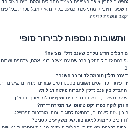
פשים להבין איפה העניינים באמת מתחילים ומסתיימים בשוק הדיו
. השפעה חיובית, מתמשכת, כמעט בלתי נראית אבל נוכחת בכל פינה.
צב ונושמת קדימה.
תשובות נוספות לבירור סופי
 הכלים הדיגיטליים שענב נדל"ן מציעה?
פורמה לניהול תהליך הרכישה עם מעקב בזמן אמת, עדכונים ושרות 
2
ד ענב נדל"ן תורמת לדיור בר השגה?
די פיתוח פרויקטים מגוונים בסטנדרטים גבוהים ומחירים נגישים יותר
ההבדל בין ענב נדל"ן לחברות פיתוח רגילות?
ש על גמישות, חדשנות סביבתית ושקיפות לכל אורך התהליך.
 זמן לוקח בפרוייקט טיפוסי עד מסירת דירה?
 בין שנה לשנתיים, בהתאם לסוג היוזמה ומורכבות הפרוייקט.
ו דרכים קיימות למעורבות של משקיעים קטנים?
רפות לקרנות משותפות, חבילות השקעה מגוונות ופתרונות גמישים