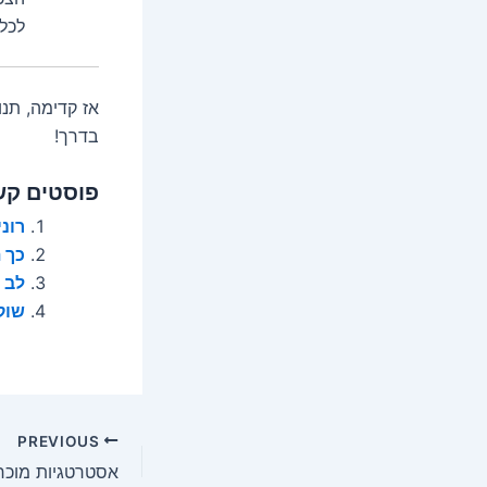
לכל 
אז קדימה, תנ
בדרך!
פוסטים קש
רונ
כך 
לב 
שוק
Post
PREVIOUS
navigation