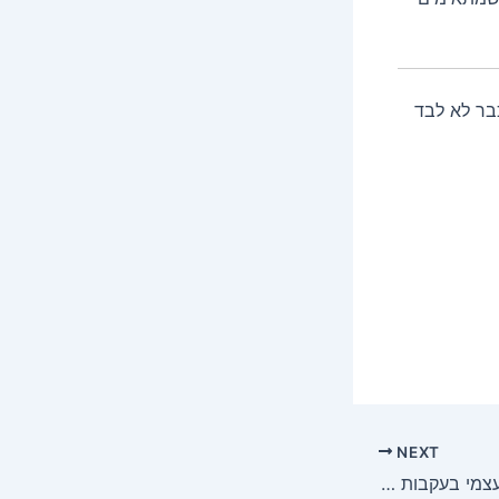
בר לא לבד
NEXT
העצמה אישית וביטחון עצמי בעקבות סיום עבודה אקדמית – למה זה כל כך משנה?