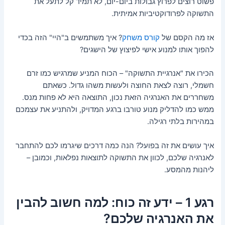
פשוט רוצים לפרוץ גבולות ביום-יום, לא תמיד קל לתעל את
התשוקה לפרודוקטיביות אמיתית.
אז מה הקסם של
קורס משחק
? איך משתמשים ב"היי" הזה בכדי
להפוך אותו למנוע אישי לפיצוץ של הישגים?
הכירו את "אנרגיית התשוקה" – הכוח המניע שמרגיש כמו זרם
חשמלי, רוצה לצאת החוצה ולעשות משהו גדול. כשאתם
משחררים את האנרגיה הזאת נכון, התוצאה היא לא פחות מנס.
ממש כמו להדליק מנוע טורבו ברגע המדויק, ולהתניע את עצמכם
במהירות בלתי רגילה.
איך עושים את זה בפועל? הנה כמה דרכים שיגרמו לכם להתחבר
לאנרגיה שלכם, לכוון את התשוקה לתוצאות נפלאות, וכמובן –
ליהנות מהמסע.
רגע 1 – ידע זה כוח: למה חשוב להבין
את האנרגיה שלכם?