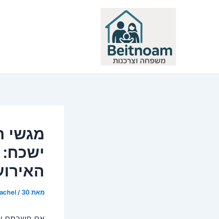
ילוג
תוכן
מגשי ה
ישכח: 
האירוע
מאת
30 באפריל 2025
/
rachel
אם חשבתם שמג