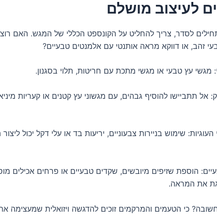
ם לעיצוב מושלם
חילים לסדר, צריך להחליט על הקונספט הכללי של המגש. האם רוצי
בעי זהב, או דווקא מראה אותנטי עם אלמנטים טבעיים?
 מגשי עץ טבעי או מגשי מתכת עם חריטות, תלוי בסגנון.
: אל תתביישו להוסיף גבהים, עם מגשוני עץ קטנים או קעריות מיניא
העוגיות: שימוש בניירות צבעוניים, יריעות בד או עלי דקל יכול ליצור
יים: הוספת שזיפים מיובשים, שקדים טבעיים או פרחים אכילים מוס
רגת את המראה.
ובה? כי הטעמים והמרקמים זוכים להדגשה ויזואלית שמעצימה את 