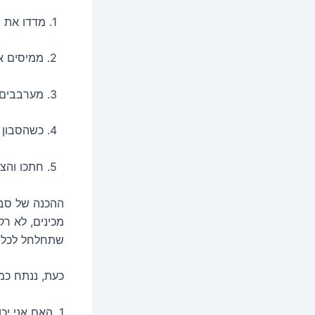
1. מדדו את הסודה והמים.
2. ממיסים את הסודה במים בזהירות רבה.
3. מערבבים את השמנים הרטובים והיבשים.
4. כשהסבון מתקרר, שפכו אותו לתבנית והניחו לו להתקשות.
5. חתכו והציגו בגאווה!
ההכנה של סבו
מכינים, לא ר
שתחלחל לכל פ
כעת, ננתח כמה
1. האם אני יכול להשתמש בשמנים אתריים כלשהם?