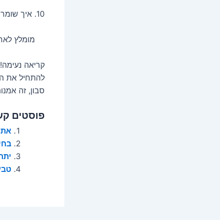
10. איך שומרים על הסבון?
מומלץ לאחסן 
קריאה נעימה!
להתחיל את המ
סבון, זה אמנ
פוסטים קש
אתם
בחי
יתרו
טבע