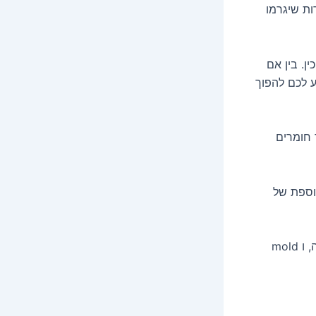
ות שיגרמו
. בין אם
ע לכם להפוך
 חומרים
וספת של
– הכלים הדרושים: קערת ערבוב, תרמוס לשמן, טמפונית, סרט למדידת טמפרטורה, ו mold