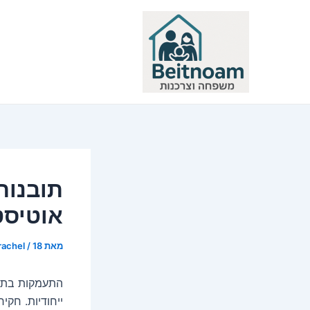
ילוג
תוכן
תובנות
אוטיסט
מאת
18 במרץ 2024
/
rachel
התעמקות בתחו
ייחודיות. חק