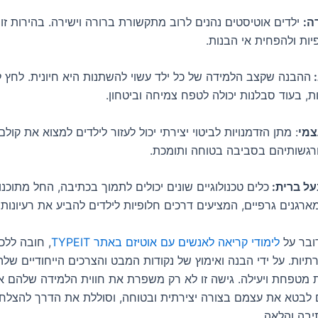
ה:
ילדים אוטיסטים נהנים לרוב מתקשורת ברורה וישירה. בהירות זו י
יות ולהפחית אי הבנות.
:
ההבנה שקצב הלמידה של כל ילד עשוי להשתנות היא חיונית. לחץ ל
, בעוד סבלנות יכולה לטפח צמיחה וביטחון.
צמי
: מתן הזדמנויות לביטוי יצירתי יכול לעזור לילדים למצוא את קו
גשותיהם בסביבה בטוחה ותומכת.
על ברית:
כלים טכנולוגיים שונים יכולים לתמוך בכתיבה, החל מתוכנו
רגנים גרפיים, המציעים דרכים חלופיות לילדים להביע את רעיונותי
ובר על
לימודי קריאה לאנשים עם אוטיזם באתר TYPEIT
, חובה לל
יות. על ידי הבנה ואימוץ של נקודות המבט והצרכים הייחודיים שלהם
ת מטפחת ויעילה. גישה זו לא רק משפרת את חווית הלמידה שלהם א
לבטא את עצמם בצורה יצירתית ובטוחה, וסוללת את הדרך להצלח
יבה והלאה.