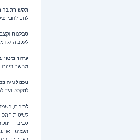
תקשורת ברור
להם להבין ציפ
סבלנות וקצב
לעכב התקדמות
עידוד ביטוי ע
מחשבותיהם ור
טכנולוגיה כב
לטקסט ועד למא
לסיכום, כשמד
לשיטות המסורת
סביבה חינוכי
מעצימה אותם 
העתידיות בכת