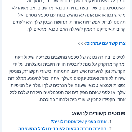
סמוך על האינסטינקטים שלך: בסופו של דבר, סמוך על
האינסטינקטים שלך בעת בחירת טכנאי מחשבים. אם משהו לא
מרגיש נכון או אם אתה לא מרגיש בנוח עם טכנאי מסוים, אל
תהסס לבדוק אפשרויות אחרות. תחושת הבטן שלך היא לעתים
קרובות אינדיקטור אמין לשאלה האם טכנאי מתאים לך.
צרו קשר עם עמרנוס
>>>
לסיכום, בחירה נכונה של טכנאי מחשבים מצריכה שיקול דעת
ומחקר מדוקדק על מנת להבטיח חוויה חיובית ומוצלחת. על ידי
הקדשת זמן להערכת אישורים, התמחות, כישורי תקשורת, מוניטין,
שירות לקוחות ואינסטינקטים משלך, אתה יכול להימנע ממלכודות
נפוצות ולמצוא טכנאי שעונה על הצרכים שלך ועולה על הציפיות
שלך. אז לפני שאתם מפקידים את הטכנולוגיה היקרה שלכם לכל
אחד, הקפידו להכין שיעורי בית ולבחור בחוכמה.
פוסטים קשורים לנושא:
אתם בעניין של אסטרולוגיה?
בחירת חברת הסעות לעובדים ולכל המשפחה