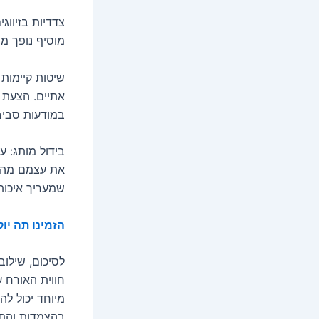
צדדיות בזיווג
מוסיף נופך מת
שיטות קיימות 
אתיים. הצעת 
במודעות סביב
בידול מותג: ע
את עצמם מהמת
שמעריך איכות ו
הזמינו תה יוק
לסיכום, שילו
חווית האורח ע
מיוחד יכול ל
בהצמדות והתא