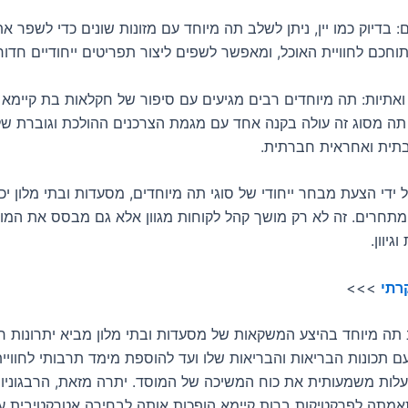
ים: בדיוק כמו יין, ניתן לשלב תה מיוחד עם מזונות שונים כדי לשפר א
וחכם לחוויית האוכל, ומאפשר לשפים ליצור תפריטים ייחודיים חדור
ואתיות: תה מיוחדים רבים מגיעים עם סיפור של חקלאות בת קיימא 
תה מסוג זה עולה בקנה אחד עם מגמת הצרכנים ההולכת וגוברת ש
תית ואחראית חברתית.
ל ידי הצעת מבחר ייחודי של סוגי תה מיוחדים, מסעדות ובתי מלון יכ
חרים. זה לא רק מושך קהל לקוחות מגוון אלא גם מבסס את המו
גיוון.
רתי
>>>
ב תה מיוחד בהיצע המשקאות של מסעדות ובתי מלון מביא יתרונות ר
ם תכונות הבריאות והבריאות שלו ועד להוספת מימד תרבותי לחוויי
העלות משמעותית את כוח המשיכה של המוסד. יתרה מזאת, הרבגוניו
מתה לפרקטיקות ברות קיימא הופכות אותה לבחירה אטרקטיבית ע