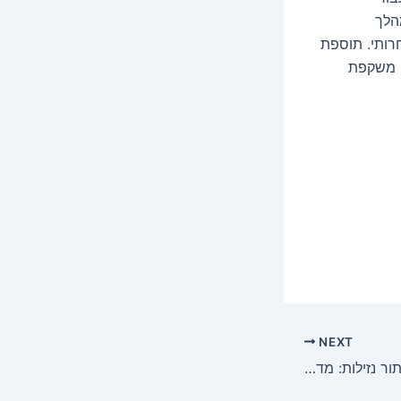
הלך
רותי. תוספת
ם משקפת
NEXT
היבטים מכריעים של איתור נזילות: מדריך