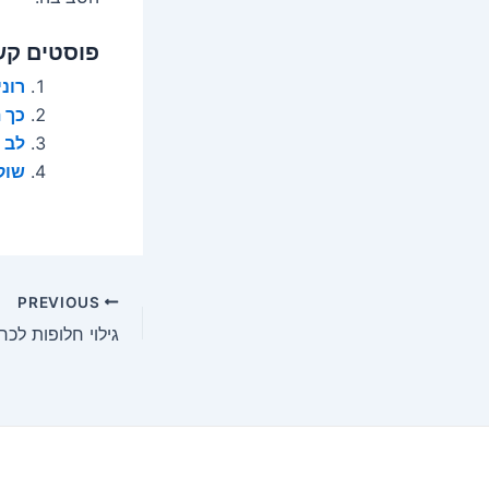
פוסטים קש
רונ
כך 
לב 
שוק
Post
PREVIOUS
navigation