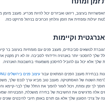
זמן ומתח
 האפשרויות בעיצוב, ריהוט ואביזרים יכול להיות מכריע. מעצב מיומן מ
ות יעילות ומפחית את הזמן והלחץ הכרוכים בניהול פרויקט כזה.
אנרגטית וקיימות
וברת לנושאים סביבתיים, מעצב פנים עם מומחיות בעיצוב בר קיימא
 שלך לחסכוני יותר באנרגיה וידידותי לסביבה. זה לא רק מקטין א
 שלך אלא יכול גם להוביל לחיסכון משמעותי בחשבונות האנרגיה.
ונות בבחירת מעצב הפנים המתאים עבור
עיצוב פנים בירושלים YUNU
רמת השטח של האסתטיקה. מעצב טוב מביא ערך לנכס שלך, משפ
וסך לך זמן ומתח, ויכול לעזור להפוך את החלל שלך לבר-קיימא וחסכ
מים אלה מדגישים את החשיבות של בחירה מושכלת, המבטיחה שמע
ה על צרכי הסגנון שלך אלא גם תורם באופן חיובי להיבטים שונים ש