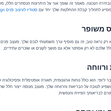
בחירה הנכונה. מאמר זה שופך אור על היתרונות הנסתרים הללו, מ
סייע לתהליך קבלת ההחלטות שלך יחד עם
סטודיו לעיצוב פנים yunu.design
ס משופר
 רק נראה טוב; זה גם מוסיף ערך משמעותי לנכס שלך. מעצב פנים מ
ל שלכם לא רק אסתטי אלא גם מושך לקונים או שוכרים עתידיים.
ורווחה
ר ליופי. הוא כולל נוחות ארגונומית, תאורה אופטימלית ופסיכולוגיה 
השפיע לטובה על הבריאות והרווחה שלך. מעצב מנוסה ייצור חלל שה
ורם לבריאותך הפיזית והנפשית.