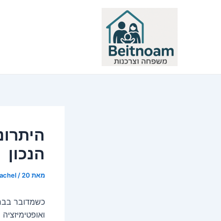
ילוג
תוכן
היתרונ
הנכון
מאת
20 בדצמבר 2023
/
rachel
כשמדובר בבחי
ואופטימיזציה