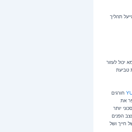
ייעל תהליך
 יכול לעזור
ת טביעת
חורגים
ר את
וני יותר
צב הפנים
ל חייך ושל