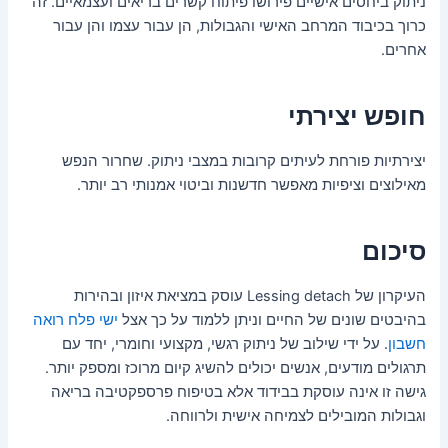
ניתוק ביחסים אישיים פירושו פיתוח קשרים בריאים ועצמאיים. זה
כרוך בכיבוד המרחב האישי והגבולות, הן עבור עצמו והן עבור
אחרים.
חופש יצירתי
יצירתיות פורחת לעיתים קרובות במצבי ניתוק. שחרור הנפש
מאילוצים וציפיות מאפשר חדשנות וביטוי אמנותי רב יותר.
סיכום
העיקרון של Lessing detach עוסק במציאת איזון ובהירות
בהיבטים שונים של החיים וניתן ללמוד על כך אצל
ישי פלח רואה
חשבון
. על ידי שילוב של ניתוק רגשי, מקצועי וחומרי, יחד עם
תרגולים מודעים, אנשים יכולים להשיג קיום מרוכז ומספק יותר.
גישה זו אינה עוסקת בבידוד אלא בטיפוח פרספקטיבה בריאה
וגבולות המובילים לצמיחה אישית ולרווחה.