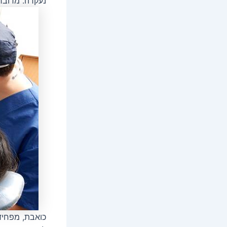
נעקרה. מדובר
כואבת, מפחיד