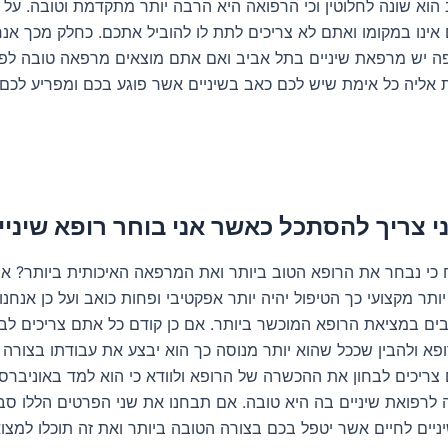
הוא שונה לחלוטין וכי הרפואה היא הרבה יותר מתקדמת וטובה. על 
 אינו במקומו ואתם לא צריכים לתת לו להוביל אתכם. כחלק מכך אנח
ה יש מרפאת שיניים בתל אביב ואם אתם מוצאים מרפאה טובה לפנ
 אליה כל אימת שיש לכם כאב בשיניים אשר פוגע בכם ומפריע לכם
י צריך להסתכל כאשר אני בוחר רופא שיניי
 כי נבחר את הרופא הטוב ביותר ואת המרפאה האיכותית ביותר? אין
ותר מקצועי כך הטיפול יהיה יותר אפקטיבי ופחות כואב ועל כן אנחנו
ם במציאת הרופא המוכשר ביותר. אם כן קודם כל אתם צריכים לבח
ופא ולהבין שככל שהוא יותר מנוסה כך הוא יבצע את עבודתו בצורה י
צריכים לבחון את ההכשרה של הרופא ולוודא כי הוא למד באוניברס
לרפואת שיניים בה היא טובה. אם תבחנו את שני הפרטים הללו סבי
ניים לחיים אשר יטפל בכם בצורה הטובה ביותר ואת זה תוכלו למצו