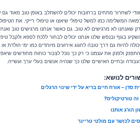
שוודי לשחרור מתחים ברחובות יכולים להשתלב באופן טוב מאוד גם ע
אה המשלימה כמו למשל טיפולי שיאצו או טיפולי רייקי. את הטיפולי
ק שאנחנו לא מרגישים לא טוב. גם כאשר אנחנו מרגישים טוב ואנחנו
קיע בגוף ובנפש שלנו אנחנו יכולים לבחור ללכת לספא ולקבל טיפול
ולה להיות גם דרך טובה לחגוג אירועים מיוחדים כמו ימי הולדת או יו
פנק ולפנק את עצמנו כי רק כך נוכל לצבור כוחות מחודשים שיאפשר
עבודה ובחיים האישיים שלנו כך שנהיה אנשים בעלי ערך ועשייה.
ורים לנושא:
ת סדן – אורח חיים בריא על ידי שינוי הרגלים
זה טורטיקוליס?
ן הורג אותנו
סים לכושר עם מולטי טריינר