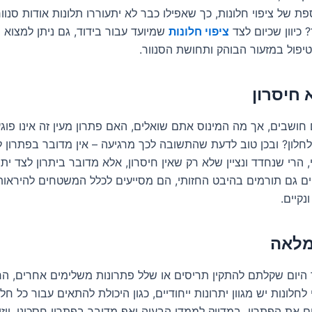
 של ציפוי חלונות, כך שאפילו כבר לא יתעוררו תלונות אודות סנוו
כיוון שכיום לצד
ציפוי חלונות
שמיועד עבור בידוד, גם ניתן למצוא
צ
יפול במזעור הבוהק ותחושת הסנוור.
 חיסרון
חושבים, אך מה המינוס אתם שואלים, האם פתרון מעין זה אינו פוג
לון? ובכן טוב לדעת שהתשובה לכך מרגיעה – אין מדובר בפתרון לצ
 הרי שנחדד ונציין שלא רק שאין חיסרון, אלא מדובר ביתרון לצד יתרו
יים גם תורמים בהיבט החזותי, הם מסייעים לכלל המשטחים להיראות
נקיים.
לאה
 היום שקלתם להתקין תריסים או שלל פתרונות משלימים אחרים, הר
חלונות יש מגוון יתרונות ייחודיים, כגון היכולת להתאים עבור כל חלון
 את הפתרון במדויק לממדי הבעיה ואף מדובר בפתרון חסכוני, ויזוא